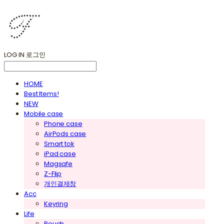
LOG IN
로그인
HOME
Best Items!
NEW
Mobile case
Phone case
AirPods case
Smart tok
iPad case
Magsafe
Z-Flip
개인결제창
Acc
Keyring
Life
Pouch