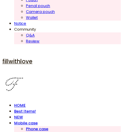
Pencil pouch
Camera pouch
Wallet
Notice
Community
Q&A
Review
fillwithlove
HOME
Best Items!
NEW
Mobile case
Phone case