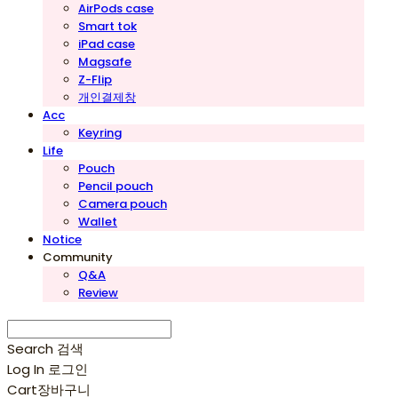
AirPods case
Smart tok
iPad case
Magsafe
Z-Flip
개인결제창
Acc
Keyring
Life
Pouch
Pencil pouch
Camera pouch
Wallet
Notice
Community
Q&A
Review
Search
검색
Log In
로그인
Cart
장바구니