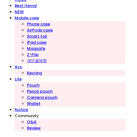
Best Items!
NEW
Mobile case
Phone case
AirPods case
Smart tok
iPad case
Magsafe
Z-Flip
개인결제창
Acc
Keyring
Life
Pouch
Pencil pouch
Camera pouch
Wallet
Notice
Community
Q&A
Review