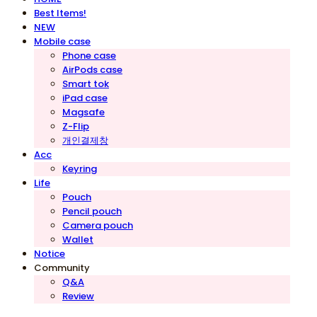
Best Items!
NEW
Mobile case
Phone case
AirPods case
Smart tok
iPad case
Magsafe
Z-Flip
개인결제창
Acc
Keyring
Life
Pouch
Pencil pouch
Camera pouch
Wallet
Notice
Community
Q&A
Review