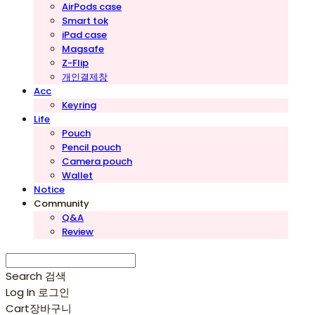
AirPods case
Smart tok
iPad case
Magsafe
Z-Flip
개인결제창
Acc
Keyring
Life
Pouch
Pencil pouch
Camera pouch
Wallet
Notice
Community
Q&A
Review
Search
검색
Log In
로그인
Cart
장바구니