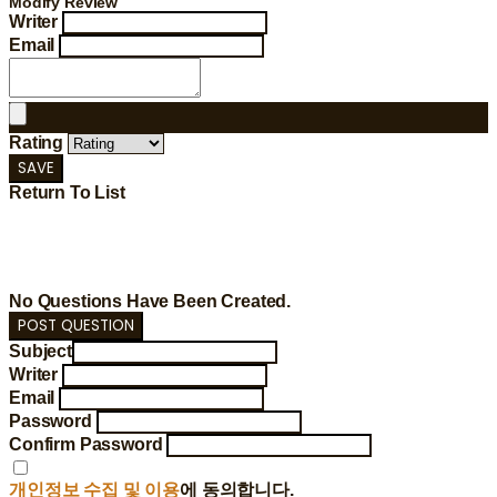
Modify Review
Writer
Email
Rating
SAVE
Return To List
No Questions Have Been Created.
POST QUESTION
Subject
Writer
Email
Password
Confirm Password
개인정보 수집 및 이용
에 동의합니다.