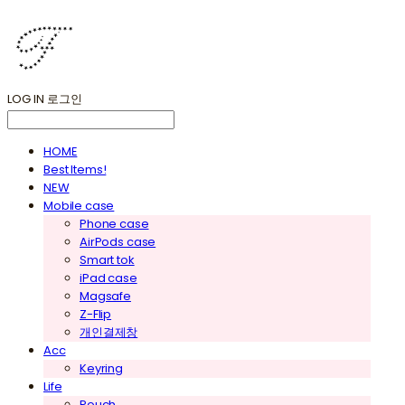
LOG IN
로그인
HOME
Best Items!
NEW
Mobile case
Phone case
AirPods case
Smart tok
iPad case
Magsafe
Z-Flip
개인결제창
Acc
Keyring
Life
Pouch