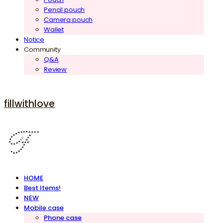
Pencil pouch
Camera pouch
Wallet
Notice
Community
Q&A
Review
fillwithlove
HOME
Best Items!
NEW
Mobile case
Phone case