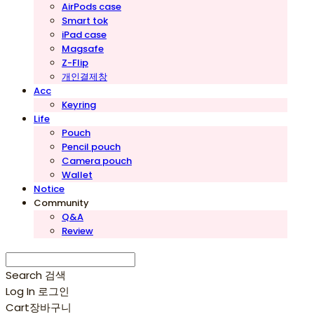
AirPods case
Smart tok
iPad case
Magsafe
Z-Flip
개인결제창
Acc
Keyring
Life
Pouch
Pencil pouch
Camera pouch
Wallet
Notice
Community
Q&A
Review
Search
검색
Log In
로그인
Cart
장바구니