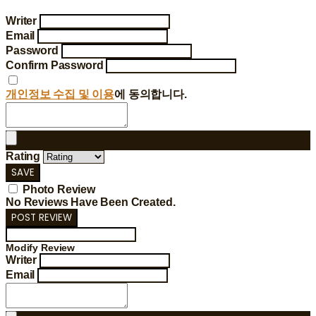
Writer
Email
Password
Confirm Password
개인정보 수집 및 이용
에 동의합니다.
Rating
SAVE
Photo Review
No Reviews Have Been Created.
POST REVIEW
Modify Review
Writer
Email