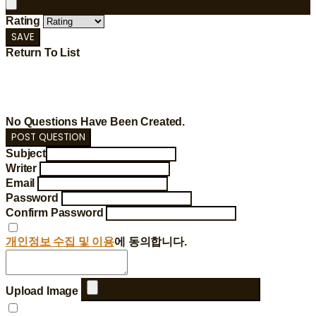
Rating
SAVE
Return To List
No Questions Have Been Created.
POST QUESTION
Subject
Writer
Email
Password
Confirm Password
개인정보 수집 및 이용
에 동의합니다.
Upload Image