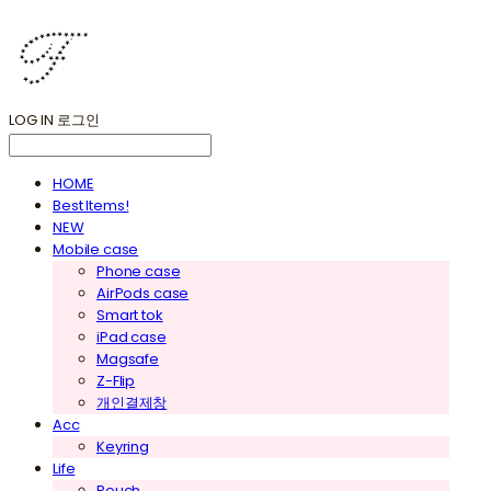
LOG IN
로그인
HOME
Best Items!
NEW
Mobile case
Phone case
AirPods case
Smart tok
iPad case
Magsafe
Z-Flip
개인결제창
Acc
Keyring
Life
Pouch