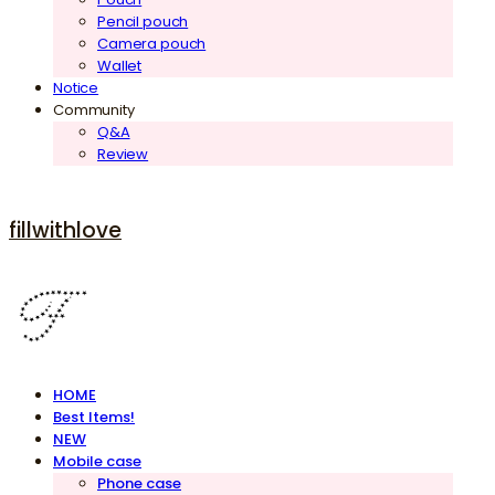
Pencil pouch
Camera pouch
Wallet
Notice
Community
Q&A
Review
fillwithlove
HOME
Best Items!
NEW
Mobile case
Phone case