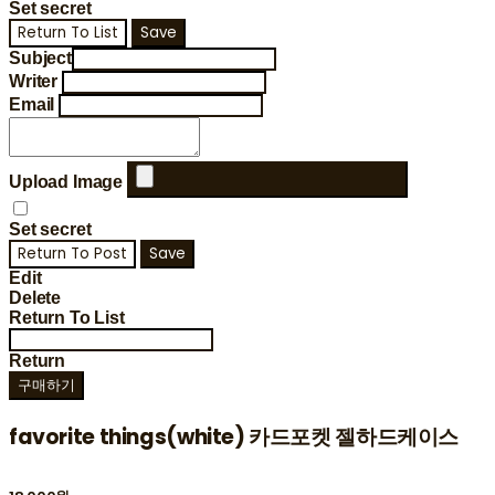
Set secret
Return To List
Save
Subject
Writer
Email
Upload Image
Set secret
Return To Post
Save
Edit
Delete
Return To List
Return
구매하기
favorite things(white) 카드포켓 젤하드케이스