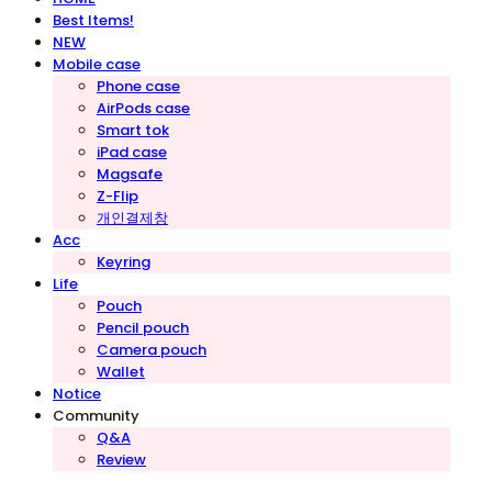
Best Items!
NEW
Mobile case
Phone case
AirPods case
Smart tok
iPad case
Magsafe
Z-Flip
개인결제창
Acc
Keyring
Life
Pouch
Pencil pouch
Camera pouch
Wallet
Notice
Community
Q&A
Review